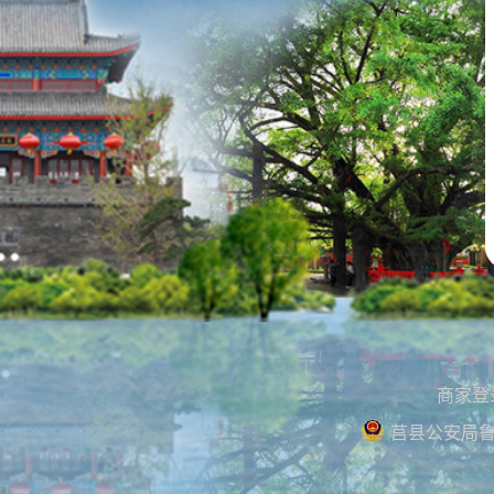
商家登
莒县公安局鲁公网